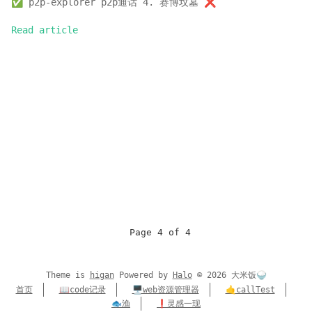
✅ p2p-explorer p2p通话 4. 赛博坟墓 ❌
Read article
Page 4 of 4
Theme is
higan
Powered by
Halo
©
2026
大米饭🍚
首页
📖code记录
🖥️web资源管理器
🤙callTest
🐟渔
❗灵感一现