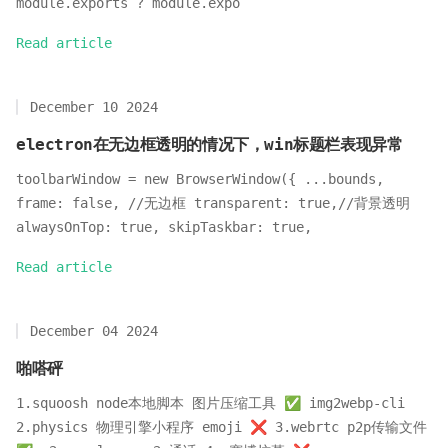
module.exports ? module.expo
Read article
December 10 2024
electron在无边框透明的情况下，win标题栏表现异常
toolbarWindow = new BrowserWindow({ ...bounds,
frame: false, //无边框 transparent: true,//背景透明
alwaysOnTop: true, skipTaskbar: true,
Read article
December 04 2024
啪嗒砰
1.squoosh node本地脚本 图片压缩工具 ✅ img2webp-cli
2.physics 物理引擎小程序 emoji ❌ 3.webrtc p2p传输文件