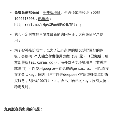
免费版依然保留
，
免费版地址
。但必须加群验证（QQ群：
1040718998，
电报群
：
https://t.me/+HpAXEon95V04NTRl）；
我会不定时在群里发放最新的访问凭证，大家凭证登录使
用；
为了弥补维护成本，也为了让有条件的朋友获得更好的体
验，会提供
个人独立付费使用方案（50 元） (已完成，
独
立部署版(ai.kuraa.cc)
)
，海外或科学环境用户（非香港
或澳门）可以使用google一直免费的gemini ai，可以直接
在闲鱼买key。国内用户可以去deepseek官网或硅基流动购
买服务，8块钱100万token。自己用自己的key，没有人抢，
稳定及时。
免费版容易出现的问题：